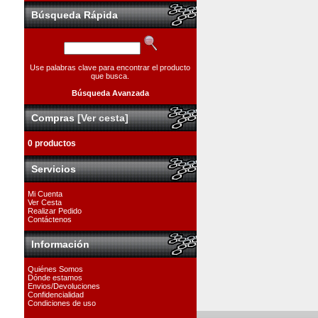
Búsqueda Rápida
Use palabras clave para encontrar el producto
que busca.
Búsqueda Avanzada
Compras
[Ver cesta]
0 productos
Servicios
Mi Cuenta
Ver Cesta
Realizar Pedido
Contáctenos
Información
Quiénes Somos
Dónde estamos
Envios/Devoluciones
Confidencialidad
Condiciones de uso