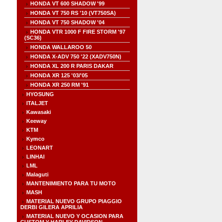
HONDA VT 600 SHADOW '99
HONDA VT 750 RS '10 (VT750SA)
HONDA VT 750 SHADOW '04
HONDA VTR 1000 F FIRE STORM '97
(SC36)
HONDA WALLAROO 50
HONDA X-ADV 750 '22 (XADV750N)
HONDA XL 200 R PARIS DAKAR
HONDA XR 125 '03/'05
HONDA XR 250 RM '91
HYOSUNG
ITALJET
Kawasaki
Keeway
KTM
Kymco
LEONART
LINHAI
LML
Malaguti
MANTENIMIENTO PARA TU MOTO
MASH
MATERIAL NUEVO GRUPO PIAGGIO
DERBI GILERA APRILIA
MATERIAL NUEVO Y OCASION PARA