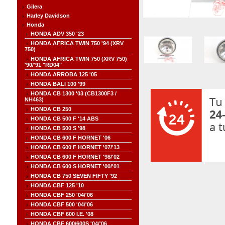
Gilera
Harley Davidson
Honda
HONDA ADV 350 '23
HONDA AFRICA TWIN 750 '94 (XRV
750)
HONDA AFRICA TWIN 750 (XRV 750)
'90/'91 "RD04"
HONDA ARROBA 125 '05
HONDA BALI 100 '99
HONDA CB 1300 '03 (CB1300F3 /
NH463)
HONDA CB 250
HONDA CB 500 F '14 ABS
HONDA CB 500 S '98
HONDA CB 600 F HORNET '06
HONDA CB 600 F HORNET '07/'13
HONDA CB 600 F HORNET '98/'02
HONDA CB 600 S HORNET '00/'01
HONDA CB 750 SEVEN FIFTY '92
HONDA CBF 125 '10
HONDA CBF 250 '04/'06
HONDA CBF 500 '04/'06
HONDA CBF 600 I.E. '08
HONDA CBF 600/600S '04/'06