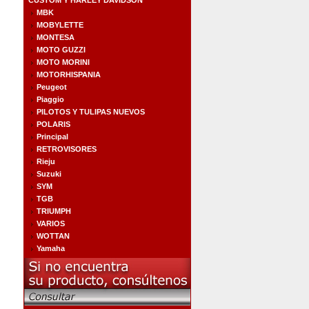
CUSTOM Y HARLEY DAVIDSON
MBK
MOBYLETTE
MONTESA
MOTO GUZZI
MOTO MORINI
MOTORHISPANIA
Peugeot
Piaggio
PILOTOS Y TULIPAS NUEVOS
POLARIS
Principal
RETROVISORES
Rieju
Suzuki
SYM
TGB
TRIUMPH
VARIOS
WOTTAN
Yamaha