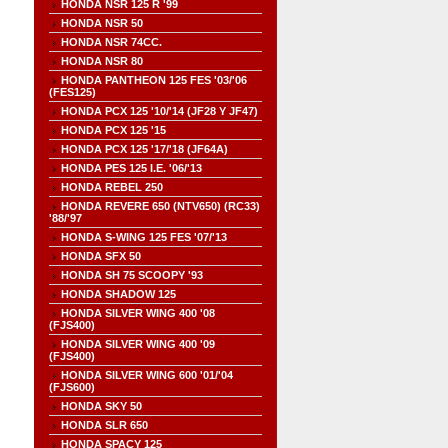
HONDA NSR 125 R '99
HONDA NSR 50
HONDA NSR 74CC.
HONDA NSR 80
HONDA PANTHEON 125 FES '03/'06
(FES125)
HONDA PCX 125 '10/'14 (JF28 Y JF47)
HONDA PCX 125 '15
HONDA PCX 125 '17/'18 (JF64A)
HONDA PES 125 I.E. '06/'13
HONDA REBEL 250
HONDA REVERE 650 (NTV650) (RC33)
'88/'97
HONDA S-WING 125 FES '07/'13
HONDA SFX 50
HONDA SH 75 SCOOPY '93
HONDA SHADOW 125
HONDA SILVER WING 400 '08
(FJS400)
HONDA SILVER WING 400 '09
(FJS400)
HONDA SILVER WING 600 '01/'04
(FJS600)
HONDA SKY 50
HONDA SLR 650
HONDA SPACY 125