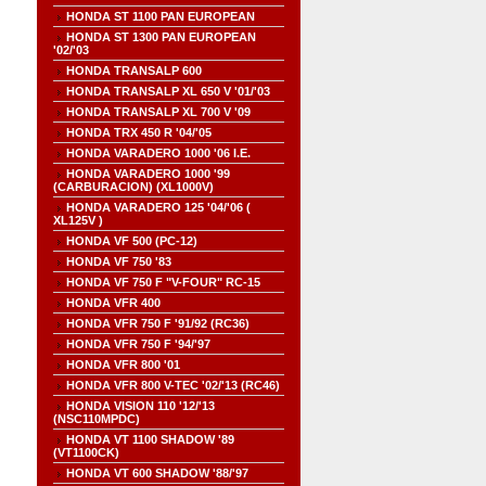
HONDA ST 1100 PAN EUROPEAN
HONDA ST 1300 PAN EUROPEAN
'02/'03
HONDA TRANSALP 600
HONDA TRANSALP XL 650 V '01/'03
HONDA TRANSALP XL 700 V '09
HONDA TRX 450 R '04/'05
HONDA VARADERO 1000 '06 I.E.
HONDA VARADERO 1000 '99
(CARBURACION) (XL1000V)
HONDA VARADERO 125 '04/'06 (
XL125V )
HONDA VF 500 (PC-12)
HONDA VF 750 '83
HONDA VF 750 F "V-FOUR" RC-15
HONDA VFR 400
HONDA VFR 750 F '91/92 (RC36)
HONDA VFR 750 F '94/'97
HONDA VFR 800 '01
HONDA VFR 800 V-TEC '02/'13 (RC46)
HONDA VISION 110 '12/'13
(NSC110MPDC)
HONDA VT 1100 SHADOW '89
(VT1100CK)
HONDA VT 600 SHADOW '88/'97