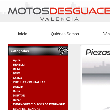
Inicio
Quiénes Somos
Dón
Categorías
Aprilia
BENELLI
BETA
BMW
Cagiva
CUPULAS Y PANTALLAS
DAELIM
Derbi
DORTON
Ducati
EMBRAGUES Y DISCOS DE EMBRAGUE
ESCAPES TECNIGAS