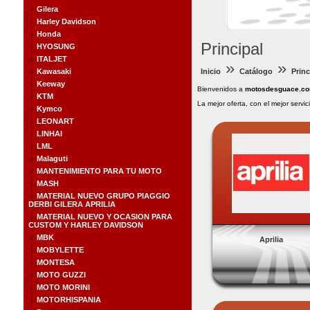
Gilera
Harley Davidson
Honda
Principal
HYOSUNG
ITALJET
»
»
Kawasaki
Inicio
Catálogo
Princ
Keeway
Bienvenidos a
motosdesguace.c
KTM
La mejor oferta, con el mejor servic
Kymco
LEONART
LINHAI
LML
Malaguti
MANTENIMIENTO PARA TU MOTO
MASH
MATERIAL NUEVO GRUPO PIAGGIO
DERBI GILERA APRILIA
MATERIAL NUEVO Y OCASION PARA
CUSTOM Y HARLEY DAVIDSON
MBK
Aprilia
MOBYLETTE
MONTESA
MOTO GUZZI
MOTO MORINI
MOTORHISPANIA