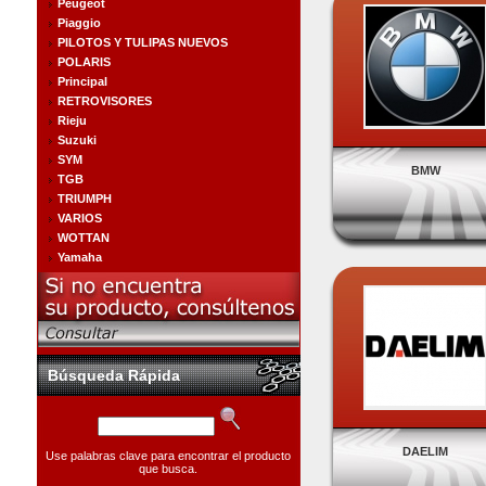
Peugeot
Piaggio
PILOTOS Y TULIPAS NUEVOS
POLARIS
Principal
RETROVISORES
Rieju
Suzuki
SYM
BMW
TGB
TRIUMPH
VARIOS
WOTTAN
Yamaha
Búsqueda Rápida
DAELIM
Use palabras clave para encontrar el producto
que busca.