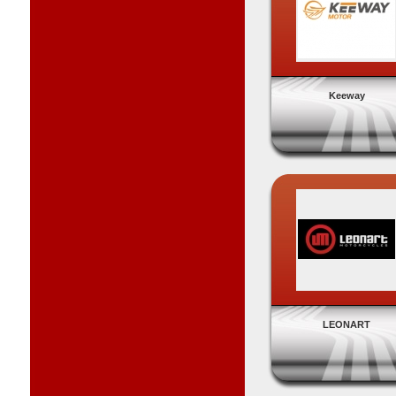
Keeway
LEONART