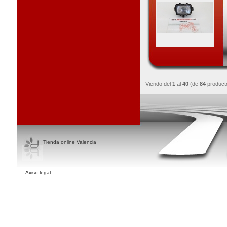
Viendo del
1
al
40
(de
84
product
Tienda online Valencia
Aviso legal