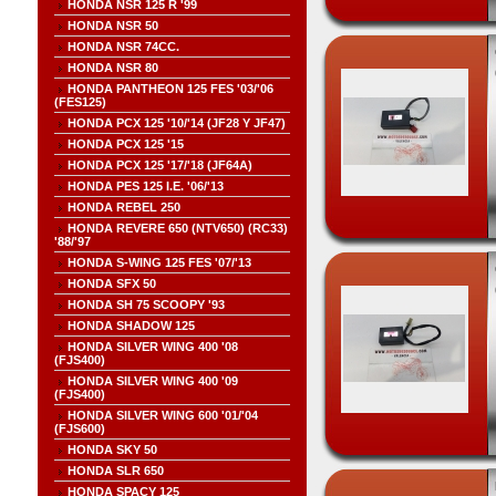
HONDA NSR 125 R '99
HONDA NSR 50
HONDA NSR 74CC.
HONDA NSR 80
HONDA PANTHEON 125 FES '03/'06
(FES125)
HONDA PCX 125 '10/'14 (JF28 Y JF47)
HONDA PCX 125 '15
HONDA PCX 125 '17/'18 (JF64A)
HONDA PES 125 I.E. '06/'13
HONDA REBEL 250
HONDA REVERE 650 (NTV650) (RC33)
'88/'97
HONDA S-WING 125 FES '07/'13
HONDA SFX 50
HONDA SH 75 SCOOPY '93
HONDA SHADOW 125
HONDA SILVER WING 400 '08
(FJS400)
HONDA SILVER WING 400 '09
(FJS400)
HONDA SILVER WING 600 '01/'04
(FJS600)
HONDA SKY 50
HONDA SLR 650
HONDA SPACY 125