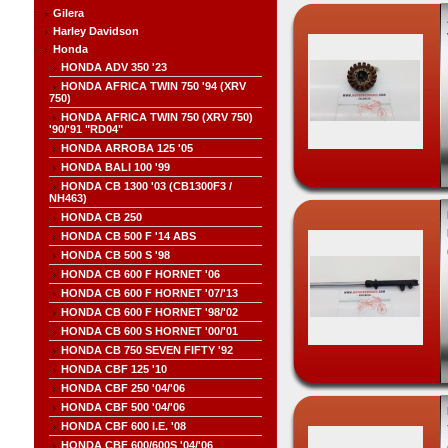
Gilera
Harley Davidson
Honda
HONDA ADV 350 '23
HONDA AFRICA TWIN 750 '94 (XRV
750)
HONDA AFRICA TWIN 750 (XRV 750)
'90/'91 "RD04"
HONDA ARROBA 125 '05
HONDA BALI 100 '99
HONDA CB 1300 '03 (CB1300F3 /
NH463)
HONDA CB 250
HONDA CB 500 F '14 ABS
HONDA CB 500 S '98
HONDA CB 600 F HORNET '06
HONDA CB 600 F HORNET '07/'13
HONDA CB 600 F HORNET '98/'02
HONDA CB 600 S HORNET '00/'01
HONDA CB 750 SEVEN FIFTY '92
HONDA CBF 125 '10
HONDA CBF 250 '04/'06
HONDA CBF 500 '04/'06
HONDA CBF 600 I.E. '08
HONDA CBF 600/600S '04/'06