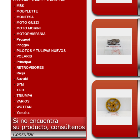
CUSTOM Y HARLEY DAVIDSON
MBK
MOBYLETTE
MONTESA
MOTO GUZZI
MOTO MORINI
MOTORHISPANIA
Peugeot
Piaggio
PILOTOS Y TULIPAS NUEVOS
POLARIS
Principal
RETROVISORES
Rieju
Suzuki
SYM
TGB
TRIUMPH
VARIOS
WOTTAN
Yamaha