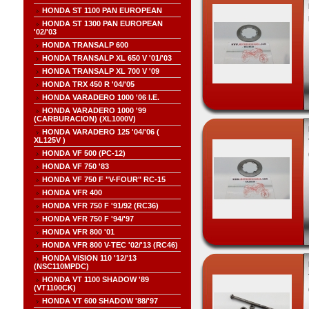
HONDA ST 1100 PAN EUROPEAN
HONDA ST 1300 PAN EUROPEAN
'02/'03
HONDA TRANSALP 600
HONDA TRANSALP XL 650 V '01/'03
HONDA TRANSALP XL 700 V '09
HONDA TRX 450 R '04/'05
HONDA VARADERO 1000 '06 I.E.
HONDA VARADERO 1000 '99
(CARBURACION) (XL1000V)
HONDA VARADERO 125 '04/'06 (
XL125V )
HONDA VF 500 (PC-12)
HONDA VF 750 '83
HONDA VF 750 F "V-FOUR" RC-15
HONDA VFR 400
HONDA VFR 750 F '91/92 (RC36)
HONDA VFR 750 F '94/'97
HONDA VFR 800 '01
HONDA VFR 800 V-TEC '02/'13 (RC46)
HONDA VISION 110 '12/'13
(NSC110MPDC)
HONDA VT 1100 SHADOW '89
(VT1100CK)
HONDA VT 600 SHADOW '88/'97