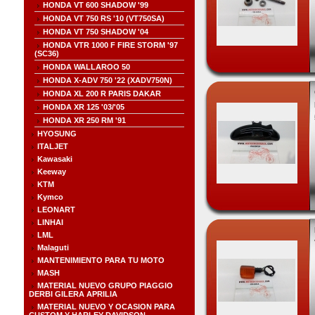
HONDA VT 600 SHADOW '99
HONDA VT 750 RS '10 (VT750SA)
HONDA VT 750 SHADOW '04
HONDA VTR 1000 F FIRE STORM '97
(SC36)
HONDA WALLAROO 50
HONDA X-ADV 750 '22 (XADV750N)
HONDA XL 200 R PARIS DAKAR
HONDA XR 125 '03/'05
HONDA XR 250 RM '91
HYOSUNG
ITALJET
Kawasaki
Keeway
KTM
Kymco
LEONART
LINHAI
LML
Malaguti
MANTENIMIENTO PARA TU MOTO
MASH
MATERIAL NUEVO GRUPO PIAGGIO
DERBI GILERA APRILIA
MATERIAL NUEVO Y OCASION PARA