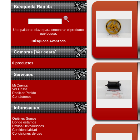
Búsqueda Rápida
Use palabras clave para encontrar el producto
que busca.
Búsqueda Avanzada
Compras
[Ver cesta]
0 productos
Servicios
Mi Cuenta
Ver Cesta
Realizar Pedido
Contáctenos
Información
Quiénes Somos
Dónde estamos
Envios/Devoluciones
Confidencialidad
Condiciones de uso