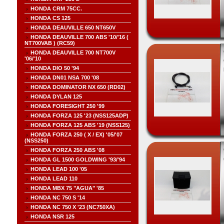
HONDA CRM 75CC.
HONDA CS 125
HONDA DEAUVILLE 650 NT650V
HONDA DEAUVILLE 700 ABS '10/'16 (
NT700VAB ) (RC59)
HONDA DEAUVILLE 700 NT700V
'06/'10
HONDA DIO 50 '94
HONDA DN01 NSA 700 '08
HONDA DOMINATOR NX 650 (RD02)
HONDA DYLAN 125
HONDA FORESIGHT 250 '99
HONDA FORZA 125 '23 (NSS125ADP)
HONDA FORZA 125 ABS '19 (NSS125)
HONDA FORZA 250 ( X / EX) '05/'07
(NSS250)
HONDA FORZA 250 ABS '08
HONDA GL 1500 GOLDWING '93/'94
HONDA LEAD 100 '05
HONDA LEAD 110
HONDA MBX 75 "AGUA" '85
HONDA NC 750 S '14
HONDA NC 750 X '23 (NC750XA)
HONDA NSR 125