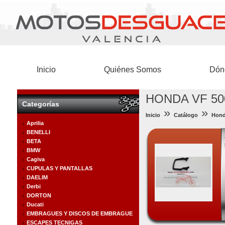
Inicio
Quiénes Somos
Dón
HONDA VF 500
Categorías
»
»
Inicio
Catálogo
Hon
Aprilia
BENELLI
BETA
BMW
Cagiva
CUPULAS Y PANTALLAS
DAELIM
Derbi
DORTON
Ducati
EMBRAGUES Y DISCOS DE EMBRAGUE
ESCAPES TECNIGAS