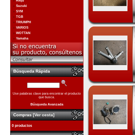
Rieju
Suzuki
SYM
TGB
TRIUMPH
VARIOS
WOTTAN
Yamaha
Búsqueda Rápida
Use palabras clave para encontrar el producto
que busca.
Búsqueda Avanzada
Compras
[Ver cesta]
0 productos