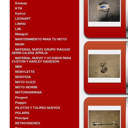
Keeway
KTM
Kymco
LEONART
LINHAI
LML
Malaguti
MANTENIMIENTO PARA TU MOTO
MASH
MATERIAL NUEVO GRUPO PIAGGIO
DERBI GILERA APRILIA
MATERIAL NUEVO Y OCASION PARA
CUSTOM Y HARLEY DAVIDSON
MBK
MOBYLETTE
MONTESA
MOTO GUZZI
MOTO MORINI
MOTORHISPANIA
Peugeot
Piaggio
PILOTOS Y TULIPAS NUEVOS
POLARIS
Principal
RETROVISORES