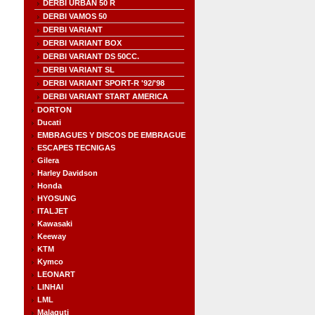
DERBI URBAN 50 R
DERBI VAMOS 50
DERBI VARIANT
DERBI VARIANT BOX
DERBI VARIANT DS 50CC.
DERBI VARIANT SL
DERBI VARIANT SPORT-R '92/'98
DERBI VARIANT START AMERICA
DORTON
Ducati
EMBRAGUES Y DISCOS DE EMBRAGUE
ESCAPES TECNIGAS
Gilera
Harley Davidson
Honda
HYOSUNG
ITALJET
Kawasaki
Keeway
KTM
Kymco
LEONART
LINHAI
LML
Malaguti