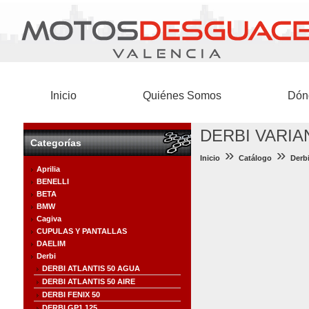
Inicio
Quiénes Somos
Dón
DERBI VARIA
Categorías
»
»
Inicio
Catálogo
Derb
Aprilia
BENELLI
BETA
BMW
Cagiva
CUPULAS Y PANTALLAS
DAELIM
Derbi
DERBI ATLANTIS 50 AGUA
DERBI ATLANTIS 50 AIRE
DERBI FENIX 50
DERBI GP1 125