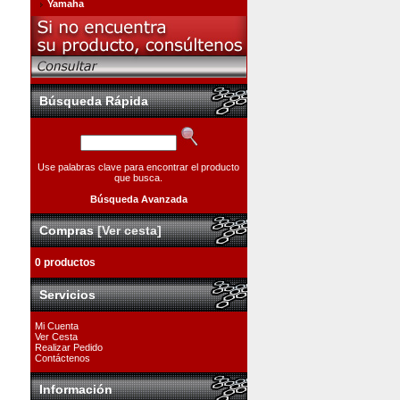
Yamaha
Búsqueda Rápida
Use palabras clave para encontrar el producto
que busca.
Búsqueda Avanzada
Compras
[Ver cesta]
0 productos
Servicios
Mi Cuenta
Ver Cesta
Realizar Pedido
Contáctenos
Información