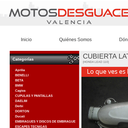
Inicio
Quiénes Somos
Dón
CUBIERTA LA
Categorías
[HONDA LEAD 110]
Aprilia
BENELLI
BETA
BMW
Cagiva
CUPULAS Y PANTALLAS
DAELIM
Derbi
DORTON
Ducati
EMBRAGUES Y DISCOS DE EMBRAGUE
ESCAPES TECNIGAS