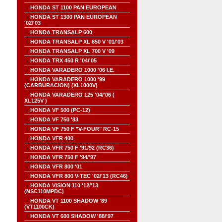
HONDA ST 1100 PAN EUROPEAN
HONDA ST 1300 PAN EUROPEAN
'02/'03
HONDA TRANSALP 600
HONDA TRANSALP XL 650 V '01/'03
HONDA TRANSALP XL 700 V '09
HONDA TRX 450 R '04/'05
HONDA VARADERO 1000 '06 I.E.
HONDA VARADERO 1000 '99
(CARBURACION) (XL1000V)
HONDA VARADERO 125 '04/'06 (
XL125V )
HONDA VF 500 (PC-12)
HONDA VF 750 '83
HONDA VF 750 F "V-FOUR" RC-15
HONDA VFR 400
HONDA VFR 750 F '91/92 (RC36)
HONDA VFR 750 F '94/'97
HONDA VFR 800 '01
HONDA VFR 800 V-TEC '02/'13 (RC46)
HONDA VISION 110 '12/'13
(NSC110MPDC)
HONDA VT 1100 SHADOW '89
(VT1100CK)
HONDA VT 600 SHADOW '88/'97