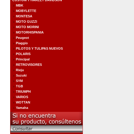
CUSTOM Y HARLEY DAVIDSON
MBK
MOBYLETTE
MONTESA
MOTO GUZZI
MOTO MORINI
MOTORHISPANIA
Peugeot
Piaggio
PILOTOS Y TULIPAS NUEVOS
POLARIS
Principal
RETROVISORES
Rieju
Suzuki
SYM
TGB
TRIUMPH
VARIOS
WOTTAN
Yamaha