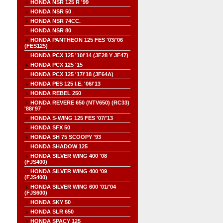
HONDA NSR 125 R '99
HONDA NSR 50
HONDA NSR 74CC.
HONDA NSR 80
HONDA PANTHEON 125 FES '03/'06
(FES125)
HONDA PCX 125 '10/'14 (JF28 Y JF47)
HONDA PCX 125 '15
HONDA PCX 125 '17/'18 (JF64A)
HONDA PES 125 I.E. '06/'13
HONDA REBEL 250
HONDA REVERE 650 (NTV650) (RC33)
'88/'97
HONDA S-WING 125 FES '07/'13
HONDA SFX 50
HONDA SH 75 SCOOPY '93
HONDA SHADOW 125
HONDA SILVER WING 400 '08
(FJS400)
HONDA SILVER WING 400 '09
(FJS400)
HONDA SILVER WING 600 '01/'04
(FJS600)
HONDA SKY 50
HONDA SLR 650
HONDA SPACY 125