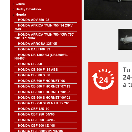
Gilera
Harley Davidson
Honda
HONDA ADV 350 '23
HONDA AFRICA TWIN 750 '94 (XRV
750)
HONDA AFRICA TWIN 750 (XRV 750)
'90/'91 "RD04"
HONDA ARROBA 125 '05
HONDA BALI 100 '99
HONDA CB 1300 '03 (CB1300F3 /
NH463)
HONDA CB 250
HONDA CB 500 F '14 ABS
HONDA CB 500 S '98
HONDA CB 600 F HORNET '06
HONDA CB 600 F HORNET '07/'13
HONDA CB 600 F HORNET '98/'02
HONDA CB 600 S HORNET '00/'01
HONDA CB 750 SEVEN FIFTY '92
HONDA CBF 125 '10
HONDA CBF 250 '04/'06
HONDA CBF 500 '04/'06
HONDA CBF 600 I.E. '08
HONDA CBF 600/600S '04/'06