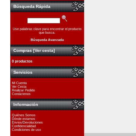
Búsqueda Rápida
Use palabras clave para encontrar el producto
que busca.
Búsqueda Avanzada
Compras
[Ver cesta]
0 productos
Servicios
Mi Cuenta
Ver Cesta
Realizar Pedido
Contáctenos
Información
Quiénes Somos
Dónde estamos
Envios/Devoluciones
Confidencialidad
Condiciones de uso