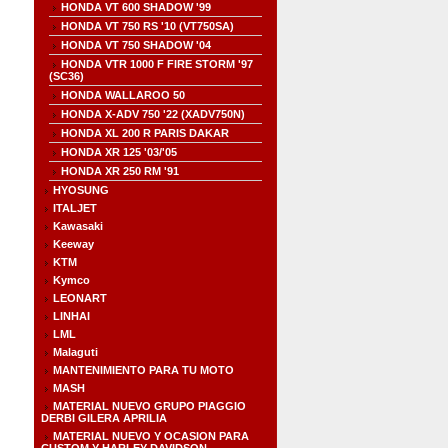
HONDA VT 600 SHADOW '99
HONDA VT 750 RS '10 (VT750SA)
HONDA VT 750 SHADOW '04
HONDA VTR 1000 F FIRE STORM '97
(SC36)
HONDA WALLAROO 50
HONDA X-ADV 750 '22 (XADV750N)
HONDA XL 200 R PARIS DAKAR
HONDA XR 125 '03/'05
HONDA XR 250 RM '91
HYOSUNG
ITALJET
Kawasaki
Keeway
KTM
Kymco
LEONART
LINHAI
LML
Malaguti
MANTENIMIENTO PARA TU MOTO
MASH
MATERIAL NUEVO GRUPO PIAGGIO
DERBI GILERA APRILIA
MATERIAL NUEVO Y OCASION PARA