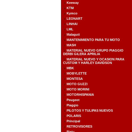
Keeway
KTM
Kymco
LEONART
LINHAI
LML
Malaguti
MANTENIMIENTO PARA TU MOTO
MASH
MATERIAL NUEVO GRUPO PIAGGIO
DERBI GILERA APRILIA
MATERIAL NUEVO Y OCASION PARA
CUSTOM Y HARLEY DAVIDSON
MBK
MOBYLETTE
MONTESA
MOTO GUZZI
MOTO MORINI
MOTORHISPANIA
Peugeot
Piaggio
PILOTOS Y TULIPAS NUEVOS
POLARIS
Principal
RETROVISORES
Rieju