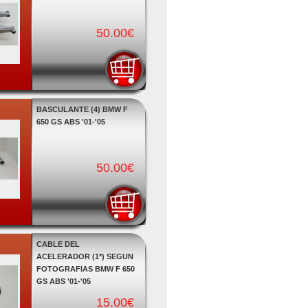
50.00€
BASCULANTE (4) BMW F
650 GS ABS '01-'05
50.00€
CABLE DEL
ACELERADOR (1*) SEGUN
FOTOGRAFIAS BMW F 650
GS ABS '01-'05
15.00€