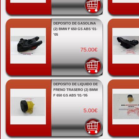
DEPOSITO DE GASOLINA
(2) BMW F 650 GS ABS '01-
'05
75.00€
DEPOSITO DE LIQUIDO DE
FRENO TRASERO (2) BMW
F 650 GS ABS '01-'05
5.00€