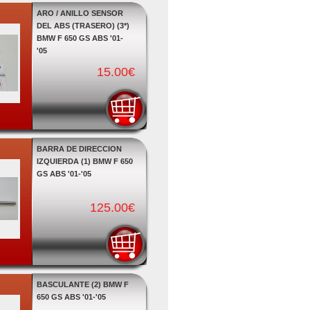
ARO / ANILLO SENSOR
DEL ABS (TRASERO) (3*)
BMW F 650 GS ABS '01-
'05
15.00€
BARRA DE DIRECCION
IZQUIERDA (1) BMW F 650
GS ABS '01-'05
125.00€
BASCULANTE (2) BMW F
650 GS ABS '01-'05