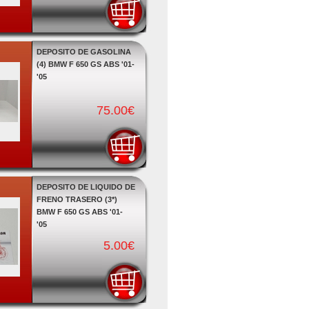
DEPOSITO DE GASOLINA
(4) BMW F 650 GS ABS '01-
'05
75.00€
DEPOSITO DE LIQUIDO DE
FRENO TRASERO (3*)
BMW F 650 GS ABS '01-
'05
5.00€