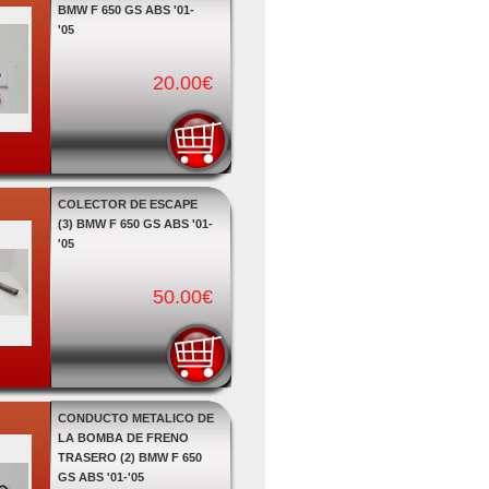
BMW F 650 GS ABS '01-
'05
20.00€
COLECTOR DE ESCAPE
(3) BMW F 650 GS ABS '01-
'05
50.00€
CONDUCTO METALICO DE
LA BOMBA DE FRENO
TRASERO (2) BMW F 650
GS ABS '01-'05