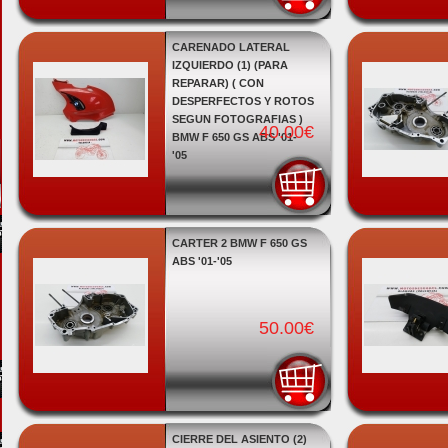
CARENADO LATERAL
IZQUIERDO (1) (PARA
REPARAR) ( CON
DESPERFECTOS Y ROTOS
SEGUN FOTOGRAFIAS )
40.00€
BMW F 650 GS ABS '01-
'05
CARTER 2 BMW F 650 GS
ABS '01-'05
50.00€
CIERRE DEL ASIENTO (2)