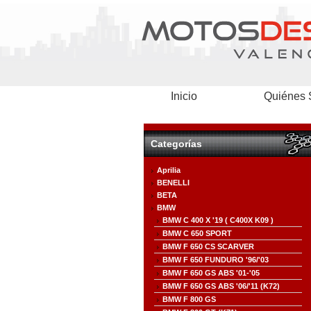
Inicio
Quiénes
Categorías
Aprilia
BENELLI
BETA
BMW
BMW C 400 X '19 ( C400X K09 )
BMW C 650 SPORT
BMW F 650 CS SCARVER
BMW F 650 FUNDURO '96/'03
BMW F 650 GS ABS '01-'05
BMW F 650 GS ABS '06/'11 (K72)
BMW F 800 GS