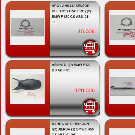
ARO / ANILLO SENSOR
DEL ABS (TRASERO) (2)
BMW F 650 GS ABS '01-
'05
15.00€
ASIENTO (1*) BMW F 650
GS ABS '01
120.00€
BARRA DE DIRECCION
IZQUIERDA (2) BMW F 650
GS ABS '01-'05