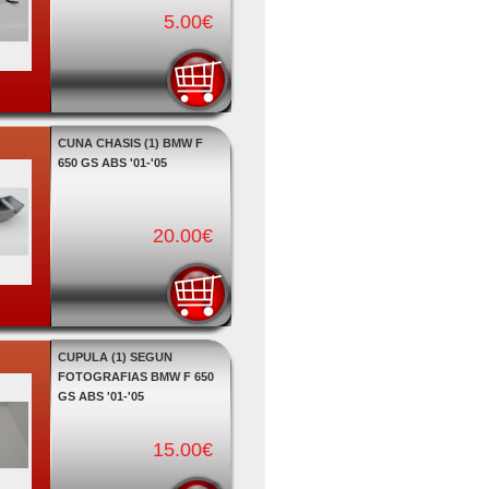
5.00€
CUNA CHASIS (1) BMW F
650 GS ABS '01-'05
20.00€
CUPULA (1) SEGUN
FOTOGRAFIAS BMW F 650
GS ABS '01-'05
15.00€