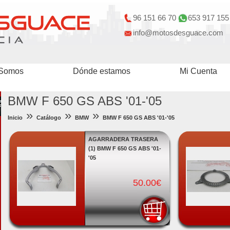
96 151 66 70
653 917 155
info@motosdesguace.com
 Somos
Dónde estamos
Mi Cuenta
BMW F 650 GS ABS '01-'05
»
»
»
Inicio
Catálogo
BMW
BMW F 650 GS ABS '01-'05
AGARRADERA TRASERA
(1) BMW F 650 GS ABS '01-
'05
50.00€