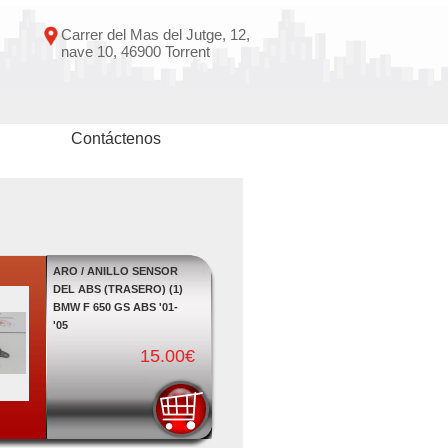
Carrer del Mas del Jutge, 12,
nave 10, 46900 Torrent
Contáctenos
ARO / ANILLO SENSOR
DEL ABS (TRASERO) (1)
BMW F 650 GS ABS '01-
'05
15.00€