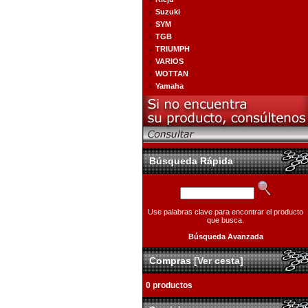
Suzuki
SYM
TGB
TRIUMPH
VARIOS
WOTTAN
Yamaha
Búsqueda Rápida
Use palabras clave para encontrar el producto
que busca.
Búsqueda Avanzada
Compras
[Ver cesta]
0 productos