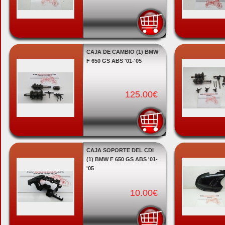
CAJA DE CAMBIO (1) BMW
F 650 GS ABS '01-'05
125.00€
CAJA SOPORTE DEL CDI
(1) BMW F 650 GS ABS '01-
'05
10.00€