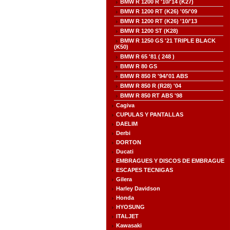
BMW R 1200 R '10/'14 (K27)
BMW R 1200 RT (K26) '05/'09
BMW R 1200 RT (K26) '10/'13
BMW R 1200 ST (K28)
BMW R 1250 GS '21 TRIPLE BLACK
(K50)
BMW R 65 '81 ( 248 )
BMW R 80 GS
BMW R 850 R '94/'01 ABS
BMW R 850 R (R28) '04
BMW R 850 RT ABS '98
Cagiva
CUPULAS Y PANTALLAS
DAELIM
Derbi
DORTON
Ducati
EMBRAGUES Y DISCOS DE EMBRAGUE
ESCAPES TECNIGAS
Gilera
Harley Davidson
Honda
HYOSUNG
ITALJET
Kawasaki