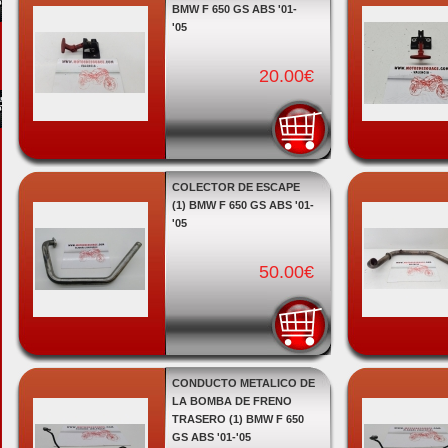
BMW F 650 GS ABS '01-
'05
20.00€
COLECTOR DE ESCAPE
(1) BMW F 650 GS ABS '01-
'05
50.00€
CONDUCTO METALICO DE
LA BOMBA DE FRENO
TRASERO (1) BMW F 650
GS ABS '01-'05