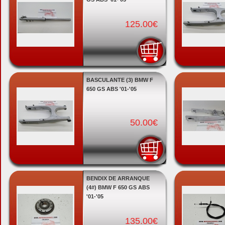
125.00€
BASCULANTE (3) BMW F
650 GS ABS '01-'05
50.00€
BENDIX DE ARRANQUE
(4#) BMW F 650 GS ABS
'01-'05
135.00€