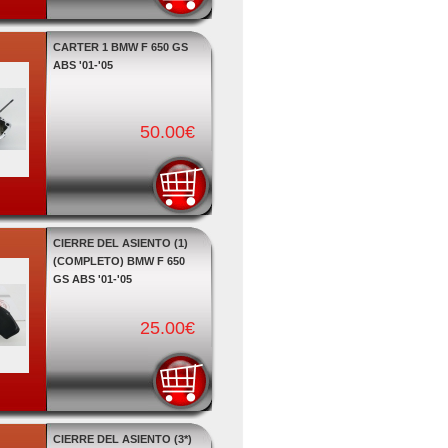
CARTER 1 BMW F 650 GS
ABS '01-'05
50.00€
CIERRE DEL ASIENTO (1)
(COMPLETO) BMW F 650
GS ABS '01-'05
25.00€
CIERRE DEL ASIENTO (3*)