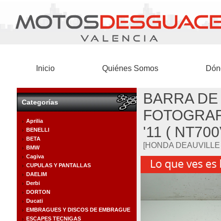
Inicio
Quiénes Somos
Dón
BARRA DE
Categorías
FOTOGRAF
Aprilia
'11 ( NT70
BENELLI
BETA
[HONDA DEAUVILLE 70
BMW
Cagiva
CUPULAS Y PANTALLAS
DAELIM
Derbi
DORTON
Ducati
EMBRAGUES Y DISCOS DE EMBRAGUE
ESCAPES TECNIGAS