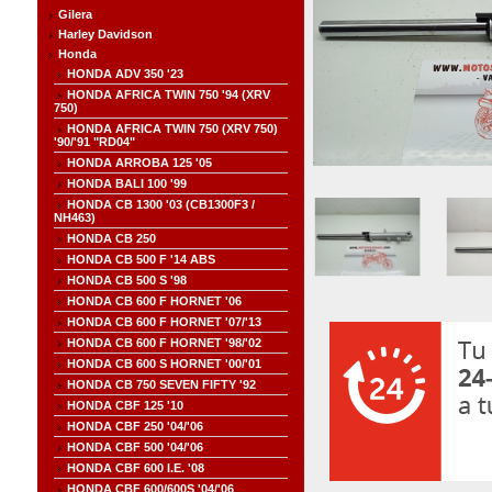
Gilera
Harley Davidson
Honda
HONDA ADV 350 '23
HONDA AFRICA TWIN 750 '94 (XRV
750)
HONDA AFRICA TWIN 750 (XRV 750)
'90/'91 "RD04"
HONDA ARROBA 125 '05
HONDA BALI 100 '99
HONDA CB 1300 '03 (CB1300F3 /
NH463)
HONDA CB 250
HONDA CB 500 F '14 ABS
HONDA CB 500 S '98
HONDA CB 600 F HORNET '06
HONDA CB 600 F HORNET '07/'13
HONDA CB 600 F HORNET '98/'02
HONDA CB 600 S HORNET '00/'01
HONDA CB 750 SEVEN FIFTY '92
HONDA CBF 125 '10
HONDA CBF 250 '04/'06
HONDA CBF 500 '04/'06
HONDA CBF 600 I.E. '08
HONDA CBF 600/600S '04/'06