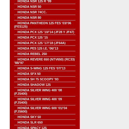
HONDA NSR 125 R '99
HONDA NSR 50
HONDA NSR 74CC.
HONDA NSR 80
HONDA PANTHEON 125 FES '03/'06
(FES125)
HONDA PCX 125 '10/'14 (JF28 Y JF47)
HONDA PCX 125 '15
HONDA PCX 125 '17/'18 (JF64A)
HONDA PES 125 I.E. '06/'13
HONDA REBEL 250
HONDA REVERE 650 (NTV650) (RC33)
'88/'97
HONDA S-WING 125 FES '07/'13
HONDA SFX 50
HONDA SH 75 SCOOPY '93
HONDA SHADOW 125
HONDA SILVER WING 400 '08
(FJS400)
HONDA SILVER WING 400 '09
(FJS400)
HONDA SILVER WING 600 '01/'04
(FJS600)
HONDA SKY 50
HONDA SLR 650
HONDA SPACY 125