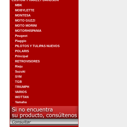
CUSTOM Y HARLEY DAVIDSON
MBK
MOBYLETTE
MONTESA
MOTO GUZZI
MOTO MORINI
MOTORHISPANIA
Peugeot
Piaggio
PILOTOS Y TULIPAS NUEVOS
POLARIS
Principal
RETROVISORES
Rieju
Suzuki
SYM
TGB
TRIUMPH
VARIOS
WOTTAN
Yamaha