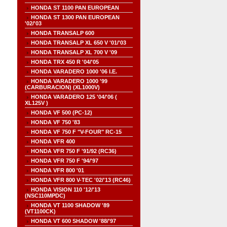
HONDA ST 1100 PAN EUROPEAN
HONDA ST 1300 PAN EUROPEAN
'02/'03
HONDA TRANSALP 600
HONDA TRANSALP XL 650 V '01/'03
HONDA TRANSALP XL 700 V '09
HONDA TRX 450 R '04/'05
HONDA VARADERO 1000 '06 I.E.
HONDA VARADERO 1000 '99
(CARBURACION) (XL1000V)
HONDA VARADERO 125 '04/'06 (
XL125V )
HONDA VF 500 (PC-12)
HONDA VF 750 '83
HONDA VF 750 F "V-FOUR" RC-15
HONDA VFR 400
HONDA VFR 750 F '91/92 (RC36)
HONDA VFR 750 F '94/'97
HONDA VFR 800 '01
HONDA VFR 800 V-TEC '02/'13 (RC46)
HONDA VISION 110 '12/'13
(NSC110MPDC)
HONDA VT 1100 SHADOW '89
(VT1100CK)
HONDA VT 600 SHADOW '88/'97