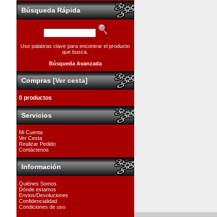
Búsqueda Rápida
Use palabras clave para encontrar el producto
que busca.
Búsqueda Avanzada
Compras
[Ver cesta]
0 productos
Servicios
Mi Cuenta
Ver Cesta
Realizar Pedido
Contáctenos
Información
Quiénes Somos
Dónde estamos
Envios/Devoluciones
Confidencialidad
Condiciones de uso