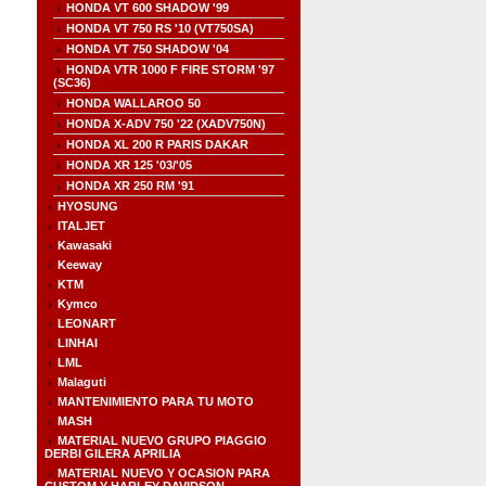
HONDA VT 600 SHADOW '99
HONDA VT 750 RS '10 (VT750SA)
HONDA VT 750 SHADOW '04
HONDA VTR 1000 F FIRE STORM '97
(SC36)
HONDA WALLAROO 50
HONDA X-ADV 750 '22 (XADV750N)
HONDA XL 200 R PARIS DAKAR
HONDA XR 125 '03/'05
HONDA XR 250 RM '91
HYOSUNG
ITALJET
Kawasaki
Keeway
KTM
Kymco
LEONART
LINHAI
LML
Malaguti
MANTENIMIENTO PARA TU MOTO
MASH
MATERIAL NUEVO GRUPO PIAGGIO
DERBI GILERA APRILIA
MATERIAL NUEVO Y OCASION PARA