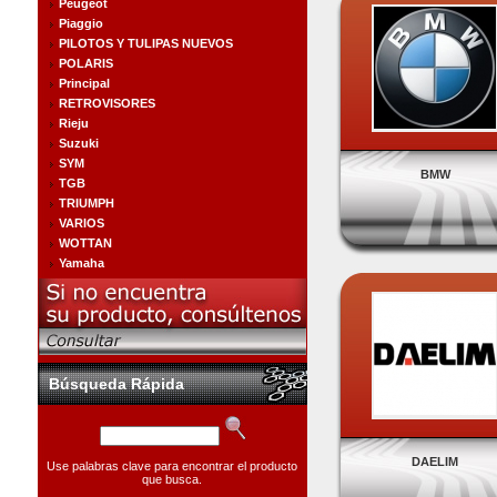
Peugeot
Piaggio
PILOTOS Y TULIPAS NUEVOS
POLARIS
Principal
RETROVISORES
Rieju
Suzuki
SYM
BMW
TGB
TRIUMPH
VARIOS
WOTTAN
Yamaha
Búsqueda Rápida
DAELIM
Use palabras clave para encontrar el producto
que busca.