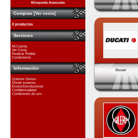
Búsqueda Avanzada
Compras
[Ver cesta]
0 productos
Servicios
Mi Cuenta
Ver Cesta
Realizar Pedido
Contáctenos
Información
Ducati
Quiénes Somos
Dónde estamos
Envios/Devoluciones
Confidencialidad
Condiciones de uso