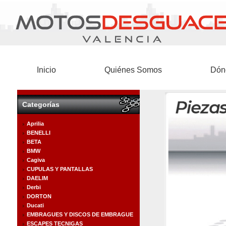
Inicio
Quiénes Somos
Dón
Categorías
Aprilia
BENELLI
BETA
BMW
Cagiva
CUPULAS Y PANTALLAS
DAELIM
Derbi
DORTON
Ducati
EMBRAGUES Y DISCOS DE EMBRAGUE
ESCAPES TECNIGAS