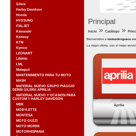
Gilera
Harley Davidson
Honda
Principal
HYOSUNG
ITALJET
»
»
Kawasaki
Inicio
Catálogo
Princ
Keeway
Bienvenidos a
motosdesguace.c
KTM
La mejor oferta, con el mejor servic
Kymco
LEONART
LINHAI
LML
Malaguti
MANTENIMIENTO PARA TU MOTO
MASH
MATERIAL NUEVO GRUPO PIAGGIO
DERBI GILERA APRILIA
MATERIAL NUEVO Y OCASION PARA
CUSTOM Y HARLEY DAVIDSON
MBK
Aprilia
MOBYLETTE
MONTESA
MOTO GUZZI
MOTO MORINI
MOTORHISPANIA