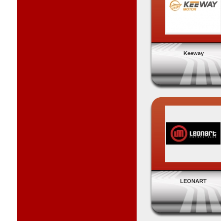
Keeway
LEONART